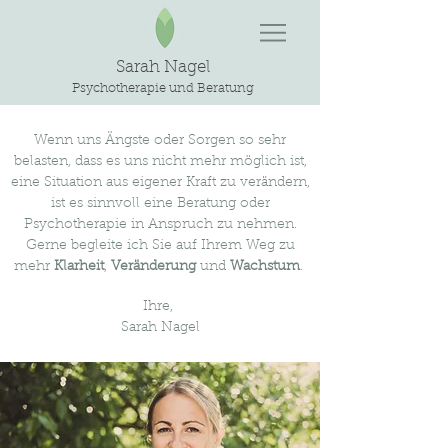
Sarah Nagel
Psychotherapie und Beratung
Wenn uns Ängste oder Sorgen so sehr
belasten, dass es uns nicht mehr möglich ist,
eine Situation aus eigener Kraft zu verändern,
ist es sinnvoll eine Beratung
oder
Psychotherapie in Anspruch zu nehmen.
Gerne begleite ich Sie auf Ihrem Weg zu
mehr
Klarheit
,
Veränderung
und
Wachstum
.
Ihre,
Sarah Nagel