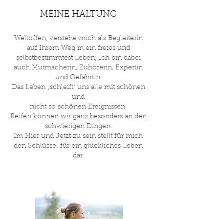
MEINE HALTUNG
Einheiten des therapeutischen Gehens:

Das Angebot kann als Ergänzung im 
Rahmen einer psychotherapeutischen 
Weltoffen, verstehe mich als Begleiterin
Behandlung stattfinden oder im Rahmen 
auf Ihrem Weg in ein freies und
von Coaching und Beratung angefragt 
selbstbestimmtest Leben; Ich bin dabei
werden. 

auch Mutmacherin, Zuhörerin, Expertin
und Gefährtin.
Durch das bewusste gemeinsame Gehen 
Das Leben „schleift“ uns alle mit schönen
in der Natur schaffen wir Raum für neue 
und
Gedanken, Ansichten und ein gestärktes 
nicht so schönen Ereignissen.
Reifen können wir ganz besonders an den
Selbst.
schwierigen Dingen.
Im Hier und Jetzt zu sein stellt für mich
den Schlüssel für ein glückliches Leben
dar.